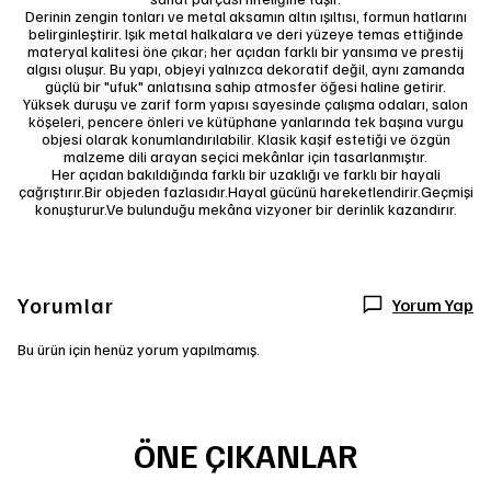
Derinin zengin tonları ve metal aksamın altın ışıltısı, formun hatlarını
belirginleştirir. Işık metal halkalara ve deri yüzeye temas ettiğinde
materyal kalitesi öne çıkar; her açıdan farklı bir yansıma ve prestij
algısı oluşur. Bu yapı, objeyi yalnızca dekoratif değil, aynı zamanda
güçlü bir "ufuk" anlatısına sahip atmosfer öğesi haline getirir.
Yüksek duruşu ve zarif form yapısı sayesinde çalışma odaları, salon
köşeleri, pencere önleri ve kütüphane yanlarında tek başına vurgu
objesi olarak konumlandırılabilir. Klasik kaşif estetiği ve özgün
malzeme dili arayan seçici mekânlar için tasarlanmıştır.
Her açıdan bakıldığında farklı bir uzaklığı ve farklı bir hayali
çağrıştırır.Bir objeden fazlasıdır.Hayal gücünü hareketlendirir.Geçmişi
konuşturur.Ve bulunduğu mekâna vizyoner bir derinlik kazandırır.
Yorumlar
Yorum Yap
Bu ürün için henüz yorum yapılmamış.
ÖNE ÇIKANLAR