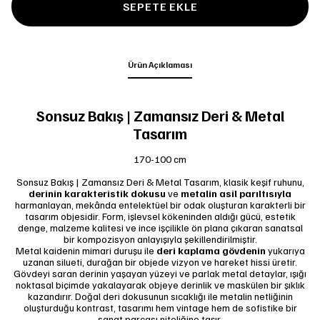
SEPETE EKLE
Ürün Açıklaması
Sonsuz Bakış | Zamansız Deri & Metal
Tasarım
170-100 cm
Sonsuz Bakış | Zamansız Deri & Metal Tasarım, klasik keşif ruhunu,
derinin karakteristik dokusu
ve
metalin asil parıltısıyla
harmanlayan, mekânda entelektüel bir odak oluşturan karakterli bir
tasarım objesidir. Form, işlevsel kökeninden aldığı gücü, estetik
denge, malzeme kalitesi ve ince işçilikle ön plana çıkaran sanatsal
bir kompozisyon anlayışıyla şekillendirilmiştir.
Metal kaidenin mimari duruşu ile
deri kaplama gövdenin
yukarıya
uzanan silueti, durağan bir objede vizyon ve hareket hissi üretir.
Gövdeyi saran derinin yaşayan yüzeyi ve parlak metal detaylar, ışığı
noktasal biçimde yakalayarak objeye derinlik ve maskülen bir şıklık
kazandırır. Doğal deri dokusunun sıcaklığı ile metalin netliğinin
oluşturduğu kontrast, tasarımı hem vintage hem de sofistike bir
sanat parçası niteliğine taşır.