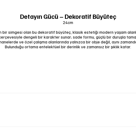
Detayın Gücü – Dekoratif Büyüteç
24cm
 bir simgesi olan bu dekoratif büyüteç, klasik estetiği modern yaşam alanl
 çerçevesiyle dengeli bir karakter sunar; sade formu, güçlü bir duruşla tama
anelerde ve özel çalışma alanlarında yalnızca bir obje değil, aynı zamanda
Bulunduğu ortama entelektüel bir derinlik ve zamansız bir şıklık katar.