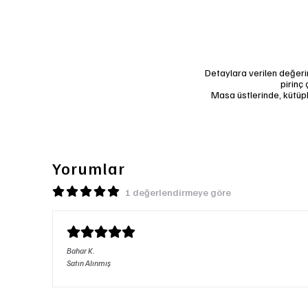
Detaylara verilen değerin
pirinç
Masa üstlerinde, kütüph
Yorumlar
1 değerlendirmeye göre
Bahar
K.
Satın Alınmış