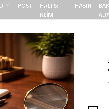
O
POST
HALI &
HASIR
BAK
KLİM
ADA