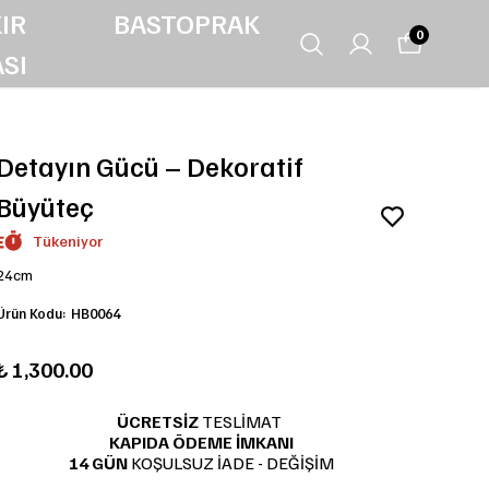
IR
BASTOPRAK
0
SI
Detayın Gücü – Dekoratif
Büyüteç
Tükeniyor
24cm
Ürün Kodu
:
HB0064
₺ 1,300.00
ÜCRETSİZ
TESLİMAT
KAPIDA ÖDEME İMKANI
14 GÜN
KOŞULSUZ İADE - DEĞİŞİM