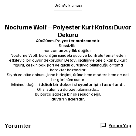
Ürün Açıklaması
Nocturne Wolf – Polyester Kurt Kafası Duvar
Dekoru
40x30cm-Polyester malzemedir.
Sessizlik…
her zaman zayıflık değildir.
Nocturne Wolf, karanlığın içindeki gücü ve kontrolü temsil eden
etkileyici bir duvar dekorudur. Detaylı işçiliğiyle öne çıkan bu kurt
figürü, keskin bakışları ve güçlü duruşuyla bulunduğu ortama
karakter kazandırır.
Siyah ve altın dokunuşların birleşimi, ürüne hem modern hem de asil
bir görünüm sunar.
Minimal değil…
iddialı bir dekor isteyenler için tasarlandı.
Ofis, salon ya da özel alanınızda…
bu parça sadece bir aksesuar değil,
duvarın lideridir.
Yorumlar
Yorum Yap