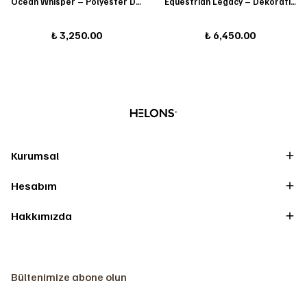
Ocean Whisper – Polyester Deniz Kabuğu Dekor Seti
Equestrian Legacy – Dekoratif Çerçeve Objesi
₺ 3,250.00
₺ 6,450.00
Kurumsal
Hesabım
Hakkımızda
Bültenimize abone olun