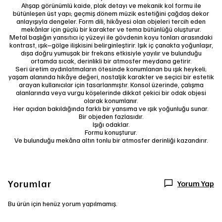
Ahşap görünümlü kaide, plak detayı ve mekanik kol formu ile
bütünleşen üst yapı; geçmiş dönem müzik estetiğini çağdaş dekor
anlayışıyla dengeler. Form dili, hikâyesi olan objeleri tercih eden
mekânlar için güçlü bir karakter ve tema bütünlüğü oluşturur.
Metal başlığın yansıtıcı iç yüzeyi ile gövdenin koyu tonları arasındaki
kontrast, ışık–gölge ilişkisini belirginleştirir. Işık iç çanakta yoğunlaşır,
dışa doğru yumuşak bir frekans etkisiyle yayılır ve bulunduğu
ortamda sıcak, derinlikli bir atmosfer meydana getirir.
Seri üretim aydınlatmaların ötesinde konumlanan bu ışık heykeli;
yaşam alanında hikâye değeri, nostaljik karakter ve seçici bir estetik
arayan kullanıcılar için tasarlanmıştır. Konsol üzerinde, çalışma
alanlarında veya vurgu köşelerinde dikkat çekici bir odak objesi
olarak konumlanır.
Her açıdan bakıldığında farklı bir yansıma ve ışık yoğunluğu sunar.
Bir objeden fazlasıdır.
Işığı odaklar.
Formu konuşturur.
Ve bulunduğu mekâna altın tonlu bir atmosfer derinliği kazandırır.
Yorumlar
Yorum Yap
Bu ürün için henüz yorum yapılmamış.