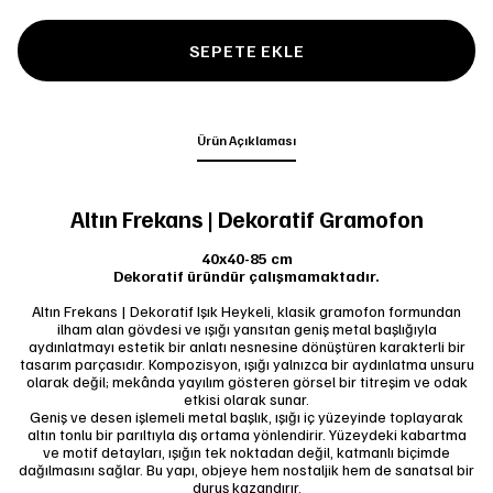
SEPETE EKLE
Ürün Açıklaması
Altın Frekans | Dekoratif Gramofon
40x40-85 cm
Dekoratif üründür çalışmamaktadır.
Altın Frekans | Dekoratif Işık Heykeli, klasik gramofon formundan
ilham alan gövdesi ve ışığı yansıtan geniş metal başlığıyla
aydınlatmayı estetik bir anlatı nesnesine dönüştüren karakterli bir
tasarım parçasıdır. Kompozisyon, ışığı yalnızca bir aydınlatma unsuru
olarak değil; mekânda yayılım gösteren görsel bir titreşim ve odak
etkisi olarak sunar.
Geniş ve desen işlemeli metal başlık, ışığı iç yüzeyinde toplayarak
altın tonlu bir parıltıyla dış ortama yönlendirir. Yüzeydeki kabartma
ve motif detayları, ışığın tek noktadan değil, katmanlı biçimde
dağılmasını sağlar. Bu yapı, objeye hem nostaljik hem de sanatsal bir
duruş kazandırır.