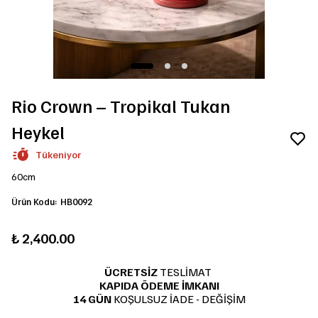
Rio Crown – Tropikal Tukan
Heykel
Tükeniyor
60cm
Ürün Kodu
:
HB0092
₺ 2,400.00
ÜCRETSİZ
TESLİMAT
KAPIDA ÖDEME İMKANI
14 GÜN
KOŞULSUZ İADE - DEĞİŞİM