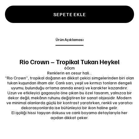
SEPETE EKLE
Ürün Açıklaması
Rio Crown – Tropikal Tukan Heykel
60cm
Renklerin en cesur hali…
“Rio Crown”, tropikal doğanın en dikkat çekici simgelerinden biri olan
tukan kuşundan ilham alır. Canlı sarı, yeşil ve kırmızı tonların dengeli
uyumu; bulunduğu ortama anında enerji ve karakter kazandırır.
Uzun ve etkileyici gagasıyla öne çıkan bu özel tasarım, yalnızca bir
dekor değil; mekânın ruhunu değiştiren bir sanat objesidir. Modern
ve minimal alanlarda güçlü bir kontrast yaratırken, renkli ve yaratıcı
dekorasyonlarda ise bütünleyici bir ikon haline gelir.
El işçiliği hissi taşıyan dokusu ve canlı boyama detaylarıyla her
açıdan dikkat çeker.