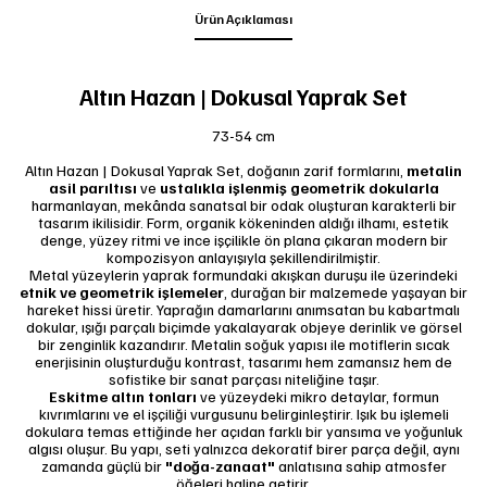
Ürün Açıklaması
Altın Hazan | Dokusal Yaprak Set
73-54 cm
Altın Hazan | Dokusal Yaprak Set, doğanın zarif formlarını,
metalin
asil parıltısı
ve
ustalıkla işlenmiş geometrik dokularla
harmanlayan, mekânda sanatsal bir odak oluşturan karakterli bir
tasarım ikilisidir. Form, organik kökeninden aldığı ilhamı, estetik
denge, yüzey ritmi ve ince işçilikle ön plana çıkaran modern bir
kompozisyon anlayışıyla şekillendirilmiştir.
Metal yüzeylerin yaprak formundaki akışkan duruşu ile üzerindeki
etnik ve geometrik işlemeler
, durağan bir malzemede yaşayan bir
hareket hissi üretir. Yaprağın damarlarını anımsatan bu kabartmalı
dokular, ışığı parçalı biçimde yakalayarak objeye derinlik ve görsel
bir zenginlik kazandırır. Metalin soğuk yapısı ile motiflerin sıcak
enerjisinin oluşturduğu kontrast, tasarımı hem zamansız hem de
sofistike bir sanat parçası niteliğine taşır.
Eskitme altın tonları
ve yüzeydeki mikro detaylar, formun
kıvrımlarını ve el işçiliği vurgusunu belirginleştirir. Işık bu işlemeli
dokulara temas ettiğinde her açıdan farklı bir yansıma ve yoğunluk
algısı oluşur. Bu yapı, seti yalnızca dekoratif birer parça değil, aynı
zamanda güçlü bir
"doğa-zanaat"
anlatısına sahip atmosfer
öğeleri haline getirir.