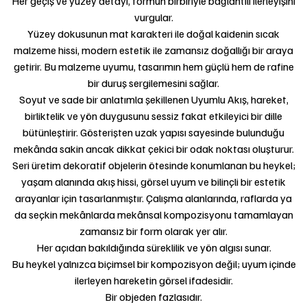
Her geçiş ve yüzey detayı, formun birbiriyle bağlantılı ilerleyişini
vurgular.
Yüzey dokusunun mat karakteri ile doğal kaidenin sıcak
malzeme hissi, modern estetik ile zamansız doğallığı bir araya
getirir. Bu malzeme uyumu, tasarımın hem güçlü hem de rafine
bir duruş sergilemesini sağlar.
Soyut ve sade bir anlatımla şekillenen Uyumlu Akış, hareket,
birliktelik ve yön duygusunu sessiz fakat etkileyici bir dille
bütünleştirir. Gösterişten uzak yapısı sayesinde bulunduğu
mekânda sakin ancak dikkat çekici bir odak noktası oluşturur.
Seri üretim dekoratif objelerin ötesinde konumlanan bu heykel;
yaşam alanında akış hissi, görsel uyum ve bilinçli bir estetik
arayanlar için tasarlanmıştır. Çalışma alanlarında, raflarda ya
da seçkin mekânlarda mekânsal kompozisyonu tamamlayan
zamansız bir form olarak yer alır.
Her açıdan bakıldığında süreklilik ve yön algısı sunar.
Bu heykel yalnızca biçimsel bir kompozisyon değil; uyum içinde
ilerleyen hareketin görsel ifadesidir.
Bir objeden fazlasıdır.