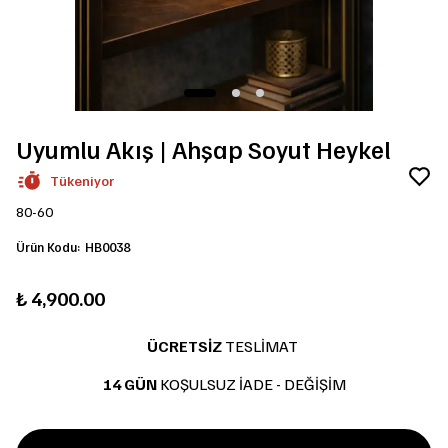
Uyumlu Akış | Ahşap Soyut Heykel
Tükeniyor
80-60
Ürün Kodu
:
HB0038
₺ 4,900.00
ÜCRETSİZ
TESLİMAT
14 GÜN
KOŞULSUZ İADE - DEĞİŞİM