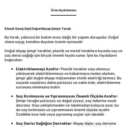
Ürün Açıklaması
Klasik Geniş Dişli Doğal Ahşap Şimşir Tarak
Bu tarak, yalnızca bir bakım aracı değil, bir yaşam duruşudur. Doğal
olana saygı, kendine duyulan özenin aynasıdır.
Doğal ahşap şimşir taraklar, plastik ve metal taraklara kıyasla saç ve
saç derisi sağlığı için birçok önemli fayda sunar. İşte bu faydaların
başlıcaları:
Elektriklenmeyi Azaltır:
Plastik taraklar saçı olumsuz
yükleyerek elektriklenmeye ve kabarmaya neden olurken,
şimşir gibi doğal ahşap malzemeler statik elektriği iletmez. Bu
sayede saçlarınız daha pürüzsüz ve sakin kalır, elektriklenme
sorununu minimuma indirir.
Saç Kırılmasını ve Yıpranmasını Önemli Ölçüde Azaltır:
Şimşir tarağın pürüzsüz ve doğal yüzeyi, saç tellerine nazik
davranır. Saçı çekiştirmeden ve takılmadan kolayca açar, bu
da saç kırılmasını ve yıpranmasını önemli ölçüde azaltır.
Özellikle ince telli veya yıpranmış saçlar için idealdir.
Saç Derisi Sağlığını Destekler:
Ahşap dişler, saç derisine