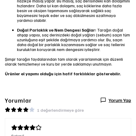
nazikçe masaj yapar. Bu masaj, saç derisindeki kan dolaşımını
hızlandırır. Daha iyi kan dolaşımı, saç köklerine daha fazla
besin ve oksijen taşınmasını sağlayarak sağlıklı saç
büyümesini teşvik eder ve saç dökülmesini azaltmaya
yardımcı olabilir.
Doğal Parlaklık ve Nem Dengesi Sağlar:
Tarağın doğal
ahşap yapısı, saç derinizdeki doğal yağları (sebum) saçın tüm
uzunluğuna eşit şekilde dağıtmaya yardımcı olur. Bu, saçın
daha doğal bir parlaklık kazanmasını sağlar ve saç tellerini
kuruluktan koruyarak nem dengesini iyileştirir.
Şimşir tarağın faydalarından tam olarak yararlanmak için düzenli
olarak temizlemeyi ve kuru bir yerde saklamayı unutmayın.
Ürünler el yapımı olduğu için hafif farklılıklar gösterebilir.
Yorumlar
Yorum Yap
1 değerlendirmeye göre
Furkan
Ş.