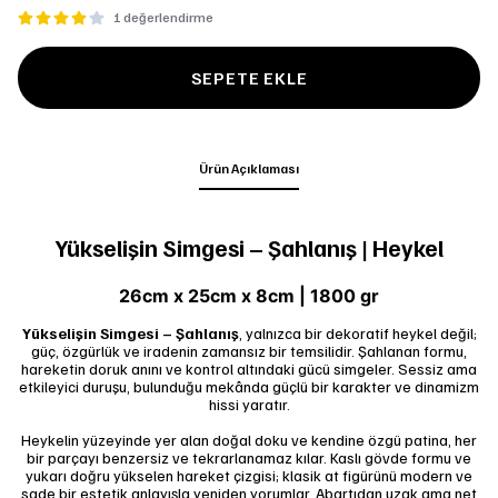
1 değerlendirme
SEPETE EKLE
Ürün Açıklaması
Yükselişin Simgesi – Şahlanış | Heykel
26cm x 25cm x 8cm | 1800 gr
Yükselişin Simgesi – Şahlanış
, yalnızca bir dekoratif heykel değil;
güç, özgürlük ve iradenin zamansız bir temsilidir. Şahlanan formu,
hareketin doruk anını ve kontrol altındaki gücü simgeler. Sessiz ama
etkileyici duruşu, bulunduğu mekânda güçlü bir karakter ve dinamizm
hissi yaratır.
Heykelin yüzeyinde yer alan doğal doku ve kendine özgü patina, her
bir parçayı benzersiz ve tekrarlanamaz kılar. Kaslı gövde formu ve
yukarı doğru yükselen hareket çizgisi; klasik at figürünü modern ve
sade bir estetik anlayışla yeniden yorumlar. Abartıdan uzak ama net